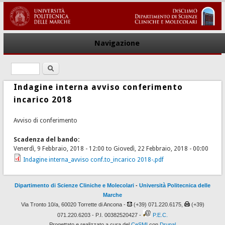
Navigazione
Ricerca
Form di ricerca
Indagine interna avviso conferimento
incarico 2018
Avviso di conferimento
Scadenza del bando:
Venerdì, 9 Febbraio, 2018 - 12:00
to
Giovedì, 22 Febbraio, 2018 - 00:00
Indagine interna_avviso conf.to_incarico 2018-.pdf
Dipartimento di Scienze Cliniche e Molecolari
-
Università Politecnica delle
Marche
Via Tronto 10/a, 60020 Torrette di Ancona -
(+39) 071.220.6175,
(+39)
071.220.6203 - P.I. 00382520427 -
P.E.C.
Progettato e realizzato a cura del
CeSMI
con
Drupal