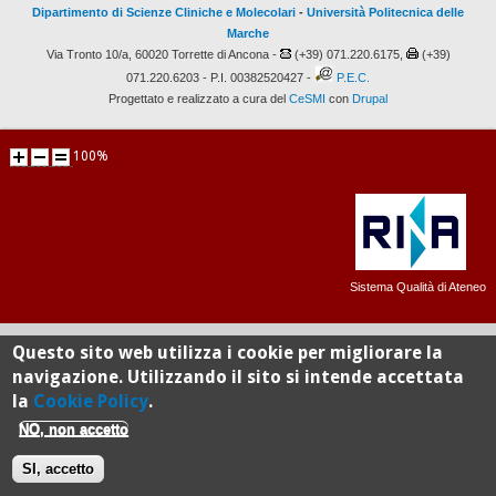
Dipartimento di Scienze Cliniche e Molecolari
-
Università Politecnica delle
Marche
Via Tronto 10/a, 60020 Torrette di Ancona -
(+39) 071.220.6175,
(+39)
071.220.6203 - P.I. 00382520427 -
P.E.C.
Progettato e realizzato a cura del
CeSMI
con
Drupal
100%
Sistema Qualità di Ateneo
Questo sito web utilizza i cookie per migliorare la
navigazione. Utilizzando il sito si intende accettata
la
Cookie Policy
.
NO, non accetto
SI, accetto